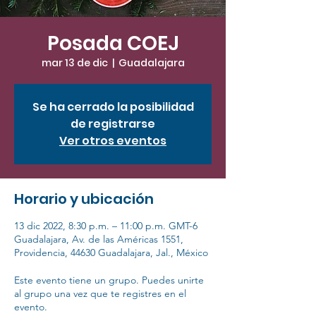
Posada COEJ
mar 13 de dic
  |  
Guadalajara
Se ha cerrado la posibilidad
de registrarse
Ver otros eventos
Horario y ubicación
13 dic 2022, 8:30 p.m. – 11:00 p.m. GMT-6
Guadalajara, Av. de las Américas 1551,
Providencia, 44630 Guadalajara, Jal., México
Este evento tiene un grupo. Puedes unirte
al grupo una vez que te registres en el
evento.