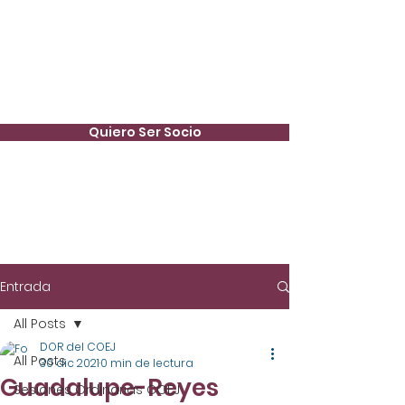
Quiero Ser Socio
Entrada
All Posts
DOR del COEJ
All Posts
30 dic 2021
0 min de lectura
Guadalupe-Reyes
Sesiones Ordinarias COEJ