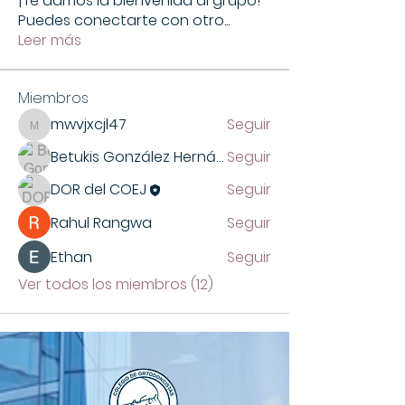
¡Te damos la bienvenida al grupo!
Puedes conectarte con otro
...
Leer más
Miembros
mwvjxcjl47
Seguir
mwvjxcjl47
Betukis González Hernández
Seguir
DOR del COEJ
Seguir
Rahul Rangwa
Seguir
Ethan
Seguir
Ver todos los miembros (12)