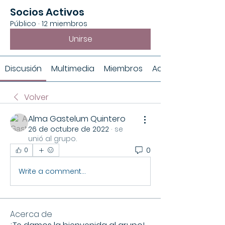
Socios Activos
Público
·
12 miembros
Unirse
Discusión
Multimedia
Miembros
Acerca de
Volver
Alma Gastelum Quintero
26 de octubre de 2022
·
se
unió al grupo.
0
0
Write a comment...
Acerca de