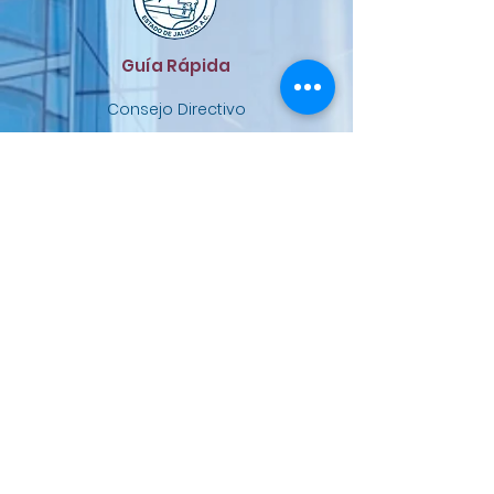
Guía Rápida
Consejo Directivo
Únete al COEJ
Noticias
Eventos
Contacto
:
contacto@coej.net
Email
:
33 1082 4547
Teléfono
Hotel Victoria Ejecutivo
Sede:
Guadalajara
Colegio de Ortodoncistas del Estado
de Jalisco, AC.
El Consejo Directivo
2021-2025
les